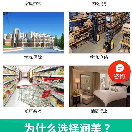
家庭虫害
防疫消毒
学校/医院
物流/仓储
超市卖场
酒店行业